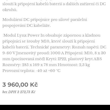
slouží k připojení kabelů baterií a dalších zařízení či DC
okruhů.
Modulární DC přípojnice pro silové paralelní
pospojování DC kabeláže.
Modul Lynx Power In obsahuje zápornou a kladnou
přípojnici se šrouby M10, které slouží k připojení
kabelů baterií. Technické parametry: Rozsah napětí: DC
9-60 V Jmenovitý proud: 1000 A Připojení: M10, 8 x 30
mm (pocínovaná měď) Krytí: IP22, plastový kryt ABS
Rozměry: 285 x 169 x 78 mm Hmotnost: 2,3 kg
Provozní teplota: -40 až +60 °C
3 960,00
Kč
bez DPH 3 272,73 Kč