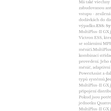
Má také všechny 
zabudovanou ant
vstupu - zesílen
dodávkách do dist
výpadku.
ESS: Sy
MultiPlus-II GX
Victron ESS, kte
se solárními MP
měniči.MultiPlus
kombinací střída
provedení. Jeho 
měnič, adaptivní
PowerAssist a da
typů systémů.
Je
MultiPlus-II GX
připojení distrib
Pokud jsou potře
jednotku Quattr
MultiPlus-II GX