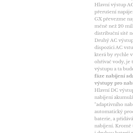
Hlavní výstup AC
přerušení napáje
GX převezme nap
méně než 20 mil
distribuční sítě 
Druhý AC výstup 
dispozici AC vstu
která by rychle 
ohřívač vody, je
výstupu a ta bud
fáze nabíjení a
výstupy pro nabí
Hlavní DC výstu
nabíjení akumul
"adaptivního nabí
automatický proc
baterie, a přidáv
nabíjení. Kromě 
i druhou baterii