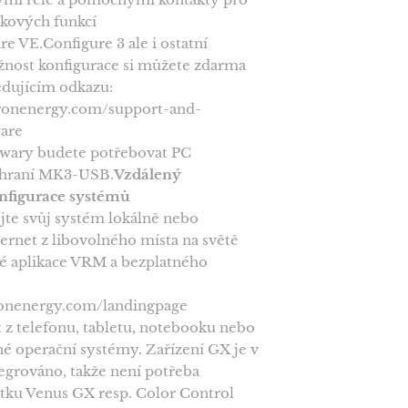
ňkových funkcí
re VE.Configure 3 ale i ostatní
žnost konfigurace si můžete zdarma
edujícím odkazu:
tronenergy.com/support-and-
are
twary budete potřebovat PC
zhraní MK3-USB.
Vzdálený
nfigurace systémů
ejte svůj systém lokálně nebo
ternet z libovolného místa na světě
é aplikace VRM a bezplatného
tronenergy.com/landingpage
 z telefonu, tabletu, notebooku nebo
né operační systémy. Zařízení GX je v
tegrováno, takže není potřeba
tku Venus GX resp. Color Control