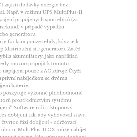
1 zajistí dodávky energie bez
ní. Např. v režimu UPS MultiPlus-II
ájení připojených spotřebičů (za
isekund) v případě výpadku
nebo generátoru.
je funkční pouze tehdy, když je k
p (distribuční síť/generátor). Zátěž,
vybila akumulátory, jako například
 tedy možno připojit k tomuto
e napájena pouze z AC zdroje.
Čtyři
daptivní nabíječkou se dvěma
jení baterie
.
p poskytuje výkonné plnohodnotné
átorů prostřednictvím systému
jení". Software řídí třístupňový
es dobíjení tak, aby vyhovoval stavu
á čtvrtou fázi dobíjení - udržovací
tohoto, MultiPlus-II GX může nabíjet
 pomocí nezávislého výstupu dobíjení