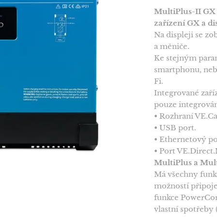
MultiPlus-II GX 
zařízení GX a di
Na displeji se z
a měniče.
Ke stejným para
smartphonu, nebo
Fi.
Integrované zaří
pouze integrován
• Rozhraní VE.Ca
• USB port.
• Ethernetový po
• Port VE.Direct.
MultiPlus a Mul
Má všechny funkc
možností připoje
funkce PowerCont
vlastní spotřeby 