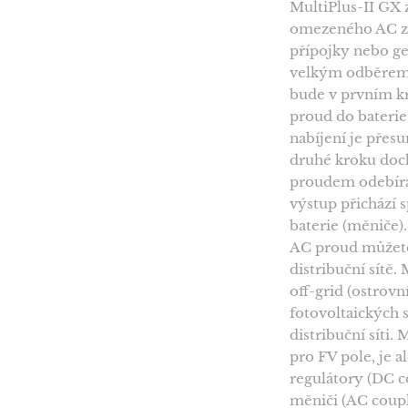
MultiPlus-II GX 
omezeného AC zd
přípojky nebo ge
velkým odběrem 
bude v prvním kr
proud do baterie
nabíjení je přes
druhé kroku doch
proudem odebíra
výstup přichází s
baterie (měniče).
AC proud můžete 
distribuční sítě.
off-grid (ostrovn
fotovoltaických 
distribuční síti.
pro FV pole, je 
regulátory (DC 
měniči (AC coup