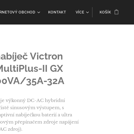
ERNETOVÝ OBCHOD
KONTAKT
VÍCE
KOŠÍK
bíječ Victron
ultiPlus-II GX
00VA/35A-32A
je výkonný DC-AC hybridní
čistě sinusovým výstupem, s
tivní nabíječkou baterií a ultra
rovým přepínačem zdroje napájení
 AC zdroj).