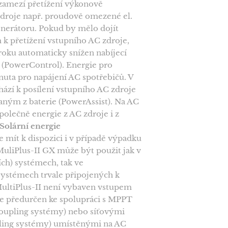
zamezí přetížení výkonově
roje např. proudově omezené el.
nerátoru. Pokud by mělo dojít
k přetížení vstupního AC zdroje,
oku automaticky snížen nabíjecí
 (PowerControl). Energie pro
unuta pro napájení AC spotřebičů. V
ází k posílení vstupního AC zdroje
ným z baterie (PowerAssist). Na AC
polečně energie z AC zdroje i z
Solární energie
mít k dispozici i v případě výpadku
 MuliPlus-II GX může být použit jak v
ích) systémech, tak ve
systémech trvale připojených k
 MultiPlus-II není vybaven vstupem
ale předurčen ke spolupráci s MPPT
coupling systémy) nebo síťovými
ling systémy) umístěnými na AC