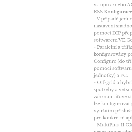
vstupu a/nebo AC
ESS.
Konfigurac
- V případě jedn
nastavení snadn
pomocí DIP přep
softwarem VE.Con
- Paralelní a tří
konfigurovány p
Configure (do tří
pomocí softwaru 
jednotky) a PC.
- Off-grid a hybr
spotřeby a větší 
zahrnují síťové 
lze konfigurovat
využitím přísluš
pro konkrétní apl
- MultiPlus-II G
programovatelný