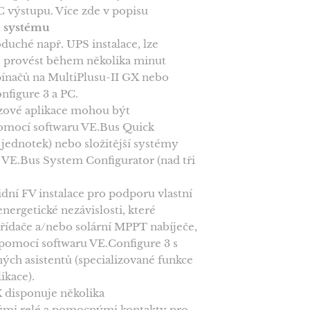
 výstupu. Více zde v popisu
e systému
oduché např. UPS instalace, lze
o provést během několika minut
ínačů na MultiPlusu-II GX nebo
figure 3 a PC.
fázové aplikace mohou být
omocí softwaru VE.Bus Quick
 jednotek) nebo složitější systémy
VE.Bus System Configurator (nad tři
idní FV instalace pro podporu vlastní
energetické nezávislosti, které
střídače a/nebo solární MPPT nabíječe,
 pomocí softwaru VE.Configure 3 s
ných asistentů (specializované funkce
ikace).
X disponuje několika
mi relé a pomocnými kontakty pro