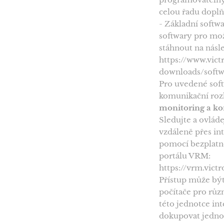
celou řadu dopl
- Základní softwa
softwary pro mo
stáhnout na násl
https://www.vic
downloads/softw
Pro uvedené sof
komunikační ro
monitoring a ko
Sledujte a ovlád
vzdáleně přes in
pomocí bezplatn
portálu VRM:
https://vrm.vic
Přístup může být
počítače pro růz
této jednotce in
dokupovat jedno