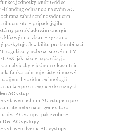
funkce jednotky MultiGrid se
i-islanding ochranou na svém AC
á ochrana zabránění nežádoucím
ribuční sítě v případě jejího
stémy pro skladování energie
 je klíčovým prvkem v systému
rý poskytuje flexibilitu pro kombinaci
PT regulátory nebo se síťovými FV
-II GX, jak název napovídá, je
če a nabíječky v jednom elegantním
řada funkcí zahrnuje čistě sinusový
 nabíjení, hybridní technologii
lší funkce pro integrace do různých
den AC vstup
 je vybaven jedním AC vstupem pro
uční sítě nebo např. generátoru.
ba dva AC vstupy, pak zvolíme
o.
Dva AC výstupy
 je vybaven dvěma AC výstupy.