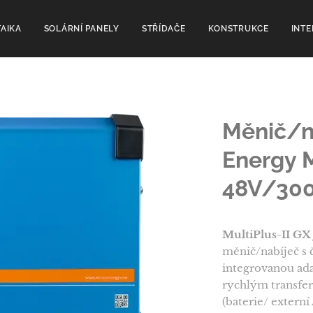
AIKA
SOLÁRNÍ PANELY
STŘÍDAČE
KONSTRUKCE
INT
Měnič/na
Energy M
48V/30
MultiPlus-II GX
měnič/nabíječ s 
integrovanou adap
rychlým transfe
(baterie/ externí