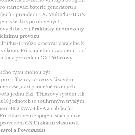
ro startovací baterie generátoru s
jecím proudem 4 A. MultiPlus-II GX
íjení všech typů olověných,
iových baterií.
Prakticky neomezený
alelnímu provozu
ltiPlus-II může pracovat paralelně k
 výkonu. Při paralelním zapojení stačí
notka v provedení GX.
Třífázový
ejného typu mohou být
pro třífázový provoz s fázovým
není vše, až 6 paralelně řazených
ořit jednu fázi. Třífázový systém tak
 z 18 jednotek se souhrnným trvalým
em 43,2 kW/54 kVA a nabíjecím
ři třífázovém zapojení stačí pouze
 provedení GX.
Unikátní vlastnosti
trol a PowerAssist