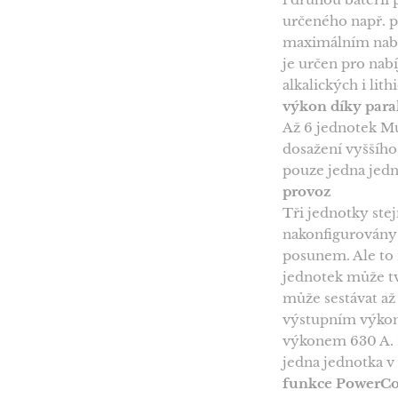
určeného např. p
maximálním nabí
je určen pro nab
alkalických i lith
výkon díky par
Až 6 jednotek Mu
dosažení vyššího
pouze jedna jed
provoz
Tři jednotky st
nakonfigurovány 
posunem. Ale to 
jednotek může tv
může sestávat až
výstupním výkon
výkonem 630 A. P
jedna jednotka v
funkce PowerCon