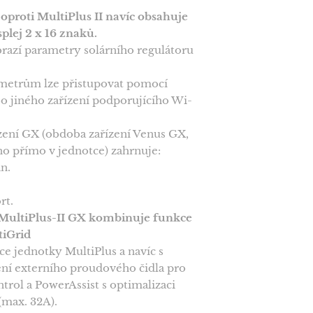
oproti MultiPlus II navíc obsahuje
splej 2 x 16 znaků.
obrazí parametry solárního regulátoru
metrům lze přistupovat pomocí
 jiného zařízení podporujícího Wi-
zení GX (obdoba zařízení Venus GX,
o přímo v jednotce) zahrnuje:
n.
rt.
MultiPlus-II GX kombinuje funkce
tiGrid
e jednotky MultiPlus a navíc s
ní externího proudového čidla pro
rol a PowerAssist s optimalizaci
(max. 32A).