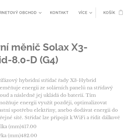
ERNETOVÝ OBCHOD
KONTAKT
VÍCE
KOŠÍK
rní měnič Solax X3-
id-8.0-D (G4)
ífázový hybridní střídač řady X3-Hybrid
eměňuje energii ze solárních panelů na střídavý
oud a následně jej ukládá do baterií. Tím
ožňuje energii využít později, optimalizovat
astní spotřebu elektřiny, anebo dodávat energii do
řejné sítě. Střídač lze připojit k WiFi a řídit dálkově
lka (mm)417.00
řka (mm)482.00