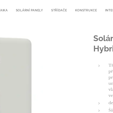
AIKA
SOLÁRNÍ PANELY
STŘÍDAČE
KONSTRUKCE
INT
Solá
Hybr
Tř
př
pr
um
vl
ve
de
Ší