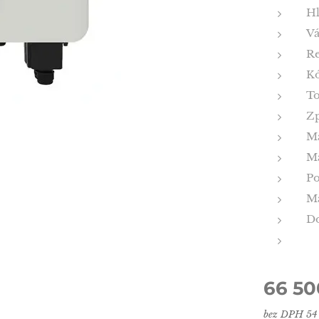
H
Vá
Re
K
To
Zp
Ma
Ma
Po
Ma
D
✔
66 50
bez DPH 54