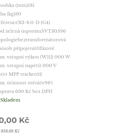
loubka (mm)181
ha (kg)30
ferenceX3-8.0-D (G4)
ód zelená úsporámSVT30596
pologiebeztransformátorová
ůsob připojenítřífázové
x. vstupní výkon (W)12 000 W
x. vstupní napětí1 000 V
čet MPP trackerů2
x. účinnost měniče98%
oprava 630 Kč bez DPH
️
Skladem
0,00
Kč
 958,68 Kč