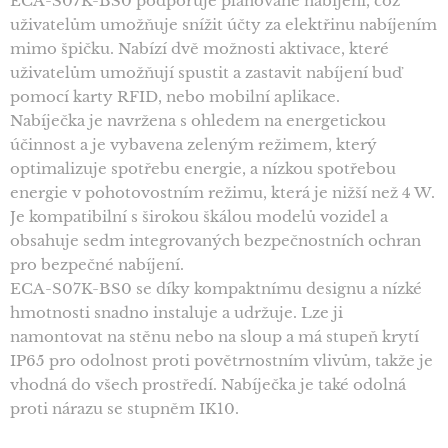
ECA-S07K-BS0 podporuje plánované nabíjení, což
uživatelům umožňuje snížit účty za elektřinu nabíjením
mimo špičku. Nabízí dvě možnosti aktivace, které
uživatelům umožňují spustit a zastavit nabíjení buď
pomocí karty RFID, nebo mobilní aplikace.
Nabíječka je navržena s ohledem na energetickou
účinnost a je vybavena zeleným režimem, který
optimalizuje spotřebu energie, a nízkou spotřebou
energie v pohotovostním režimu, která je nižší než 4 W.
Je kompatibilní s širokou škálou modelů vozidel a
obsahuje sedm integrovaných bezpečnostních ochran
pro bezpečné nabíjení.
ECA-S07K-BS0 se díky kompaktnímu designu a nízké
hmotnosti snadno instaluje a udržuje. Lze ji
namontovat na stěnu nebo na sloup a má stupeň krytí
IP65 pro odolnost proti povětrnostním vlivům, takže je
vhodná do všech prostředí. Nabíječka je také odolná
proti nárazu se stupněm IK10.