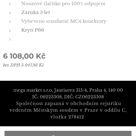
Nouzové tlačítko pro 100% odpojení
Záruka 5 let
Vybeveno standarně MC4 konektory
Krytí P66
6 108,00
Kč
bez DPH 5 047,93 Kč
mega market s.r.o, Jaurisova 515/4, Praha 4, 140 00
IČ: 06223508, DIČ: CZ06223508
Společnost zapsaná v obchodním rejstříku
vedeném Městským soudem v Praze v oddílu C,
vložka 278412